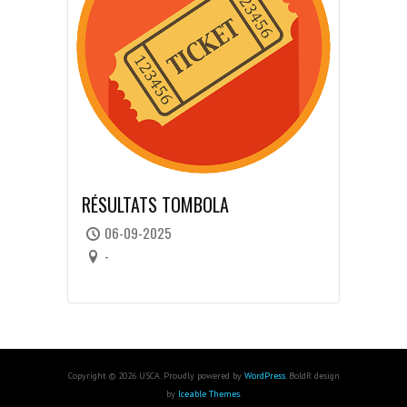
RÉSULTATS TOMBOLA
06-09-2025
-
Copyright © 2026 USCA. Proudly powered by
WordPress
. BoldR design
by
Iceable Themes
.